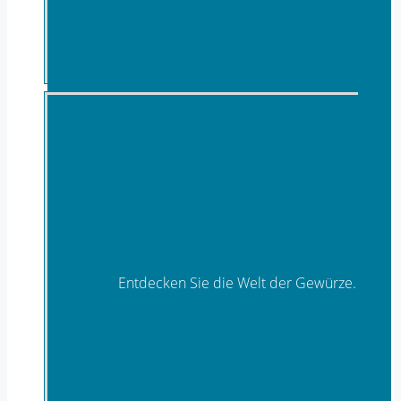
Getränke, alkoholfreie Getränke
Entdecken Sie die Welt der Gewürze.
Gewürze- & Gewürzzubereitungen