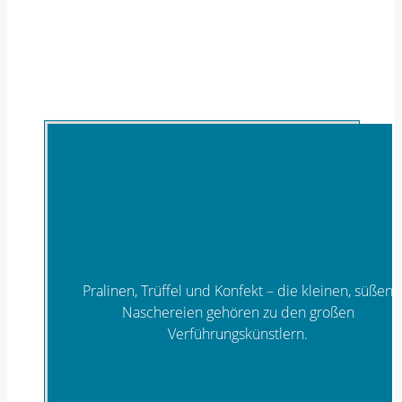
Dazu begeistern neue Ideen aus Ästhetik und
Wellness – für den kleinen Luxus im Alltag.
Zeit zum Genießen – die Genussmesse Aurich
2027!
Pralinen, Trüffel und Konfekt – die kleinen, süßen
Naschereien gehören zu den großen
Verführungskünstlern.