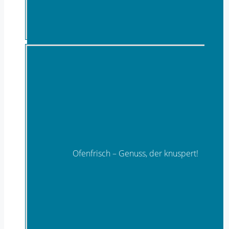
Torten, Cupcakes & süßes Gebäck
Ofenfrisch – Genuss, der knuspert!
Brot & herzhafte Backwaren