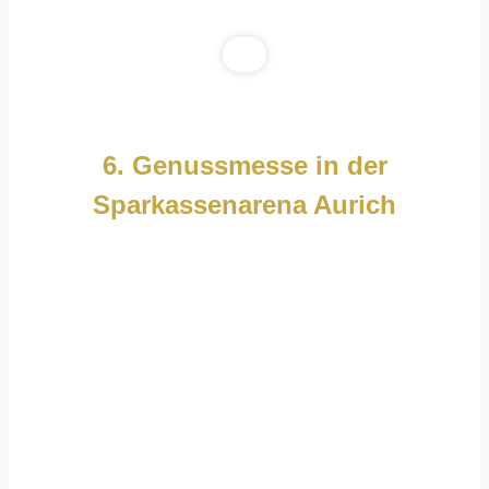
6. Genussmesse in der
Sparkassenarena Aurich
Im Lexikon findet man unter “Genuss” – mit Freude
und Wohlbehagen etwas auf sich wirken lassen.
Am Samstag, 13. Februar und Sonntag, 14. Februar
2027 können sich die Besucher in der Zeit von 11.00
bis 17.00 Uhr wieder von der Magie der
Genussmesse verzaubern lassen und in
entspannter Atmosphäre entdecken, sich