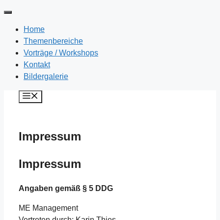
Home
Themenbereiche
Vorträge / Workshops
Kontakt
Bildergalerie
Zum
Menü
Inhalt
springen
Impressum
Impressum
Angaben gemäß § 5 DDG
ME Management
Vertreten durch: Karin Thies