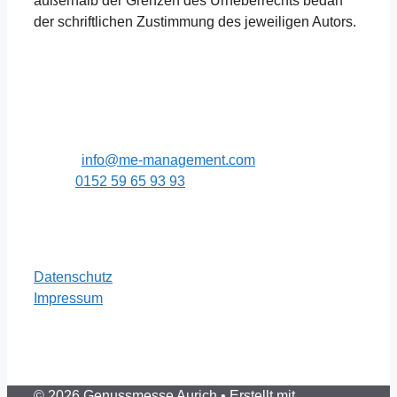
außerhalb der Grenzen des Urheberrechts bedarf
der schriftlichen Zustimmung des jeweiligen Autors.
Kontakt
ME Management
Tjüchen 6, 26409 Wittmund
E-Mail:
info@me-management.com
Mobil:
0152 59 65 93 93
Links
Datenschutz
Impressum
© 2026 Genussmesse Aurich
• Erstellt mit